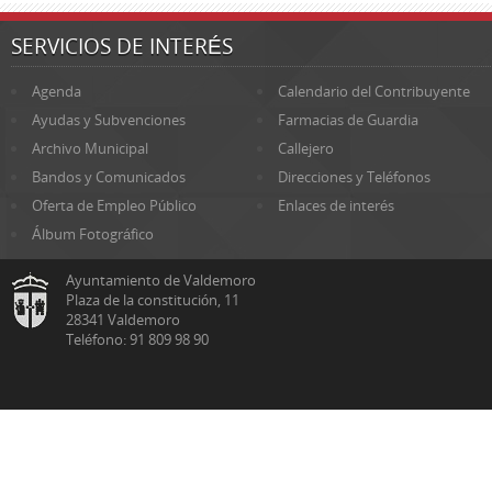
SERVICIOS DE INTERÉS
Agenda
Calendario del Contribuyente
Ayudas y Subvenciones
Farmacias de Guardia
Archivo Municipal
Callejero
Bandos y Comunicados
Direcciones y Teléfonos
Oferta de Empleo Público
Enlaces de interés
Álbum Fotográfico
Ayuntamiento de Valdemoro
Plaza de la constitución, 11
28341 Valdemoro
Teléfono: 91 809 98 90