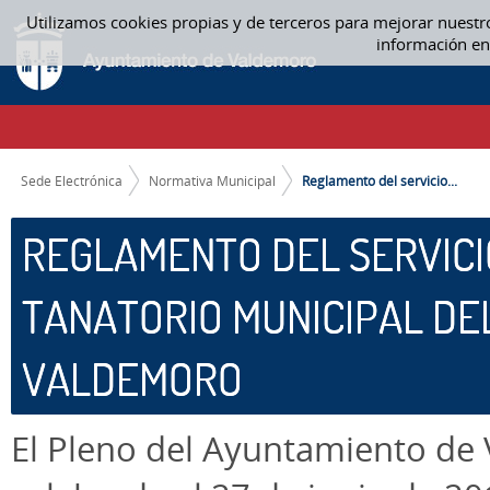
Saltar al contenido
Utilizamos cookies propias y de terceros para mejorar nuestr
REGLAMENTO DEL SERVICIO PÚBLICO DEL CEMENTERIO Y TANATORIO 
información en
CAMINO DE MIGAS
Sede Electrónica
Normativa Municipal
Reglamento del servicio...
REGLAMENTO DEL SERVICI
TANATORIO MUNICIPAL DE
VALDEMORO
El Pleno del Ayuntamiento de 