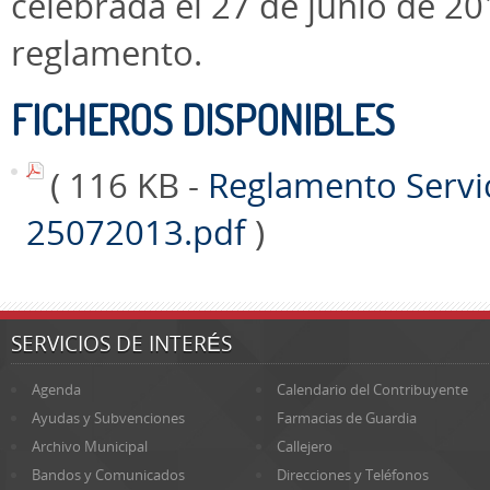
celebrada el 27 de junio de 2
reglamento.
FICHEROS DISPONIBLES
( 116 KB -
Reglamento Servi
25072013.pdf
)
SERVICIOS DE INTERÉS
Agenda
Calendario del Contribuyente
Ayudas y Subvenciones
Farmacias de Guardia
Archivo Municipal
Callejero
Bandos y Comunicados
Direcciones y Teléfonos