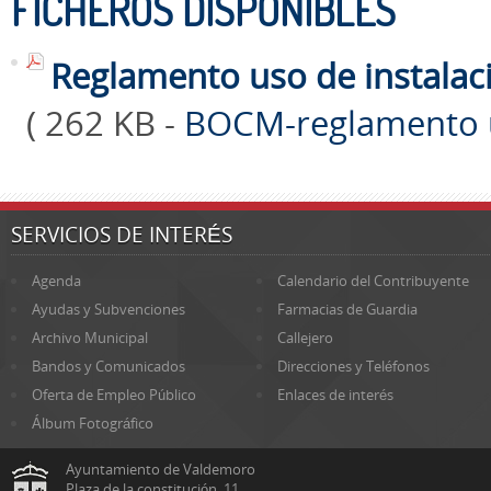
FICHEROS DISPONIBLES
Reglamento uso de instalaci
( 262 KB -
BOCM-reglamento u
SERVICIOS DE INTERÉS
Agenda
Calendario del Contribuyente
Ayudas y Subvenciones
Farmacias de Guardia
Archivo Municipal
Callejero
Bandos y Comunicados
Direcciones y Teléfonos
Oferta de Empleo Público
Enlaces de interés
Álbum Fotográfico
Ayuntamiento de Valdemoro
Plaza de la constitución, 11