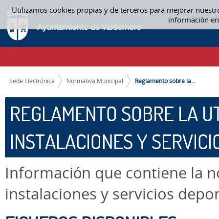
Saltar al contenido
Utilizamos cookies propias y de terceros para mejorar nuestr
REGLAMENTO SOBRE LA UTILIZACIÓN DE LAS INSTALACIONES Y SERVIC
información en
CAMINO DE MIGAS
Sede Electrónica
Normativa Municipal
Reglamento sobre la...
REGLAMENTO SOBRE LA UT
INSTALACIONES Y SERVIC
Información que contiene la n
instalaciones y servicios depo