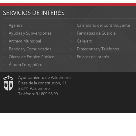
SERVICIOS DE INTERÉS
Agenda
Calendario del Contribuyente
Ayudas y Subvenciones
Farmacias de Guardia
Archivo Municipal
Callejero
Bandos y Comunicados
Direcciones y Teléfonos
Oferta de Empleo Público
Enlaces de interés
Álbum Fotográfico
Ayuntamiento de Valdemoro
Plaza de la constitución, 11
28341 Valdemoro
Teléfono: 91 809 98 90