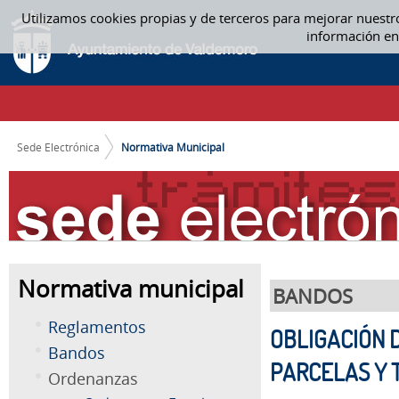
Saltar al contenido
Utilizamos cookies propias y de terceros para mejorar nuestr
NORMATIVA MUNICIPAL
información en
CAMINO DE MIGAS
Sede Electrónica
Normativa Municipal
Normativa municipal
BANDOS
Reglamentos
OBLIGACIÓN 
Bandos
PARCELAS Y 
Ordenanzas