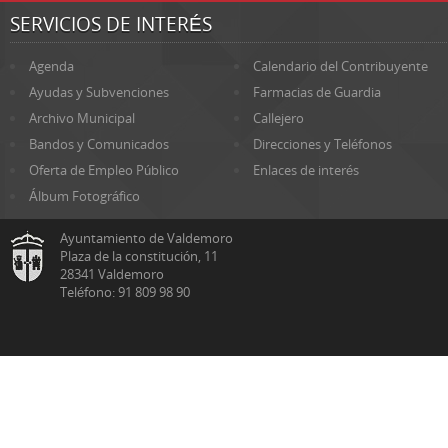
SERVICIOS DE INTERÉS
Agenda
Calendario del Contribuyente
Ayudas y Subvenciones
Farmacias de Guardia
Archivo Municipal
Callejero
Bandos y Comunicados
Direcciones y Teléfonos
Oferta de Empleo Público
Enlaces de interés
Álbum Fotográfico
Ayuntamiento de Valdemoro
Plaza de la constitución, 11
28341 Valdemoro
Teléfono: 91 809 98 90