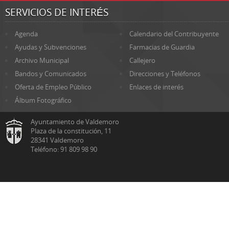
SERVICIOS DE INTERÉS
Agenda
Calendario del Contribuyente
Ayudas y Subvenciones
Farmacias de Guardia
Archivo Municipal
Callejero
Bandos y Comunicados
Direcciones y Teléfonos
Oferta de Empleo Público
Enlaces de interés
Álbum Fotográfico
Ayuntamiento de Valdemoro
Plaza de la constitución, 11
28341 Valdemoro
Teléfono: 91 809 98 90