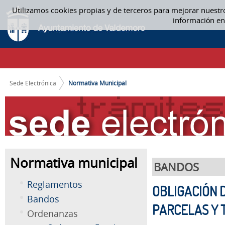
Saltar al contenido
Utilizamos cookies propias y de terceros para mejorar nuestr
NORMATIVA MUNICIPAL
información en
CAMINO DE MIGAS
Sede Electrónica
Normativa Municipal
Normativa municipal
BANDOS
Reglamentos
OBLIGACIÓN 
Bandos
PARCELAS Y 
Ordenanzas