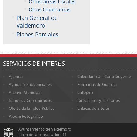
Ordenanzas Fiscales
Otras Ordenanzas
Plan General de
Valdemoro
Planes Parciales
SERVICIOS DE INTERÉS
Agenda
Calendario del Contribuyente
Ayudas y Subvenciones
Farmacias de Guardia
Archivo Municipal
Callejero
Bandos y Comunicados
Direcciones y Teléfonos
Oferta de Empleo Público
Enlaces de interés
Álbum Fotográfico
Ayuntamiento de Valdemoro
Plaza de la constitución, 11