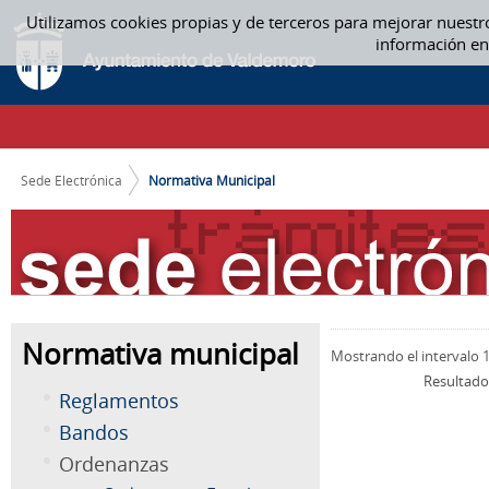
Saltar al contenido
Utilizamos cookies propias y de terceros para mejorar nuestr
NORMATIVA MUNICIPAL
información en
CAMINO DE MIGAS
Sede Electrónica
Normativa Municipal
Normativa municipal
Mostrando el intervalo 1
Resultado
Reglamentos
Bandos
Ordenanzas