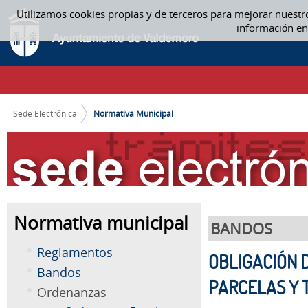
Saltar al contenido
Utilizamos cookies propias y de terceros para mejorar nuestr
NORMATIVA MUNICIPAL
información en
CAMINO DE MIGAS
Sede Electrónica
Normativa Municipal
Normativa municipal
BANDOS
Reglamentos
OBLIGACIÓN 
Bandos
PARCELAS Y 
Ordenanzas