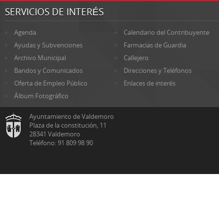
SERVICIOS DE INTERÉS
Agenda
Calendario del Contribuyente
Ayudas y Subvenciones
Farmacias de Guardia
Archivo Municipal
Callejero
Bandos y Comunicados
Direcciones y Teléfonos
Oferta de Empleo Público
Enlaces de interés
Álbum Fotográfico
Ayuntamiento de Valdemoro
Plaza de la constitución, 11
28341 Valdemoro
Teléfono: 91 809 98 90