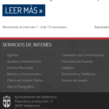
LEER MÁS »
Mostrando el intervalo 1 - 4 de 13 resultados.
Resultado
SERVICIOS DE INTERÉS
Agenda
Calendario del Contribuyente
Ayudas y Subvenciones
Farmacias de Guardia
Archivo Municipal
Callejero
Bandos y Comunicados
Direcciones y Teléfonos
Oferta de Empleo Público
Enlaces de interés
Álbum Fotográfico
Ayuntamiento de Valdemoro
Plaza de la constitución, 11
28341 Valdemoro