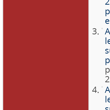
2
p
e
A
l
s
p
p
2
A
l
s