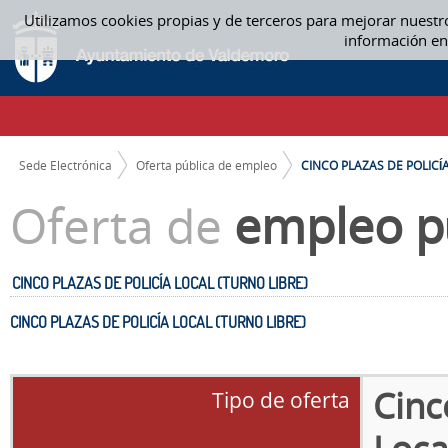
Saltar al contenido
Utilizamos cookies propias y de terceros para mejorar nuestr
CINCO PLAZAS DE POLICÍA LOCAL (TURNO LIBRE) - OFERTA PÚBLICA DE 
información en
CAMINO DE MIGAS
Sede Electrónica
Oferta pública de empleo
CINCO PLAZAS DE POLICÍA.
Oferta de
empleo p
CINCO PLAZAS DE POLICÍA LOCAL (TURNO LIBRE)
CINCO PLAZAS DE POLICÍA LOCAL (TURNO LIBRE)
Cinc
Tipo de oferta