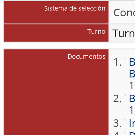
Sistema de selección
Con
Turn
Turno
Documentos
B
B
1
B
1
I