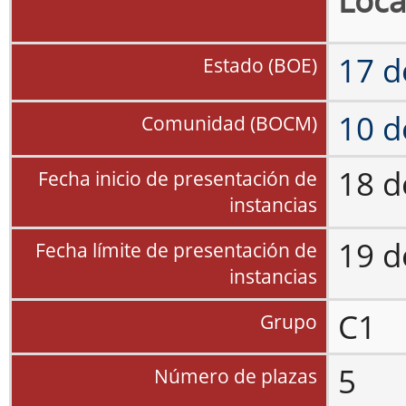
Loca
17 d
Estado (BOE)
10 d
Comunidad (BOCM)
18 d
Fecha inicio de presentación de
instancias
19 d
Fecha límite de presentación de
instancias
C1
Grupo
5
Número de plazas