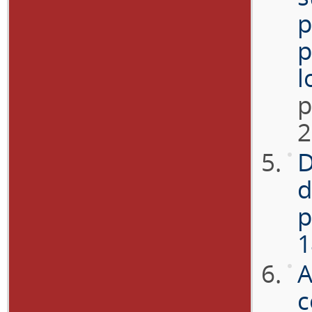
p
p
l
p
2
D
d
p
1
A
c