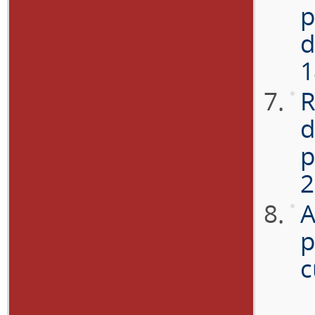
p
d
1
R
d
p
2
A
p
c