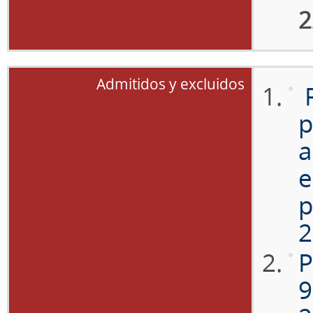
2
Admitidos y excluidos
p
a
e
p
2
P
9