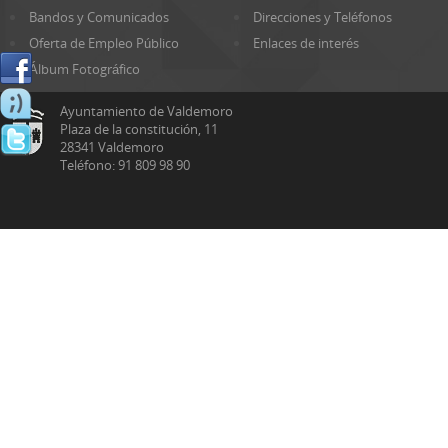
Bandos y Comunicados
Direcciones y Teléfonos
Oferta de Empleo Público
Enlaces de interés
Álbum Fotográfico
Ayuntamiento de Valdemoro
Plaza de la constitución, 11
28341 Valdemoro
Teléfono: 91 809 98 90