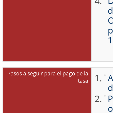
D
d
O
p
1
Pasos a seguir para el pago de la
A
tasa
d
P
o