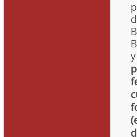
p
d
B
B
y
p
f
c
f
(
d