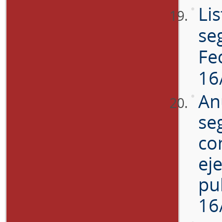
Lis
se
Fe
16
An
se
co
ej
pu
16