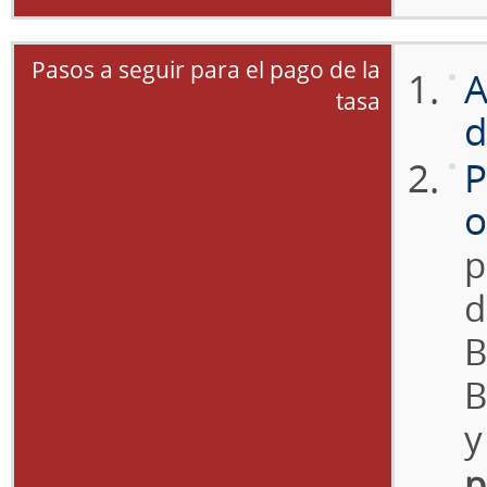
Pasos a seguir para el pago de la
A
tasa
d
P
o
p
d
B
B
y
p