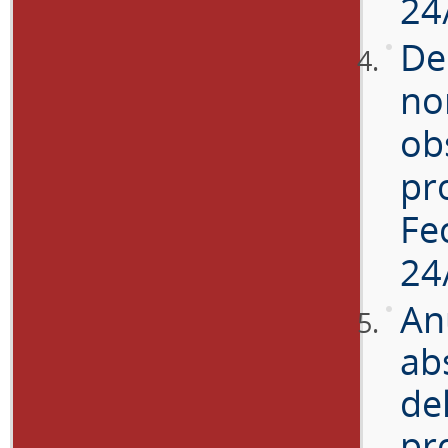
24
De
no
ob
pr
Fe
24
An
ab
del
pr