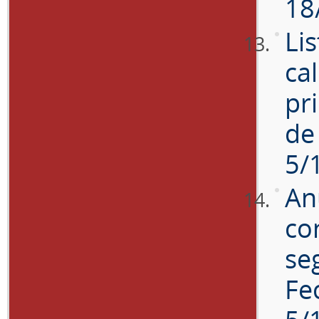
18
Li
cal
pr
de
5/
An
co
se
Fe