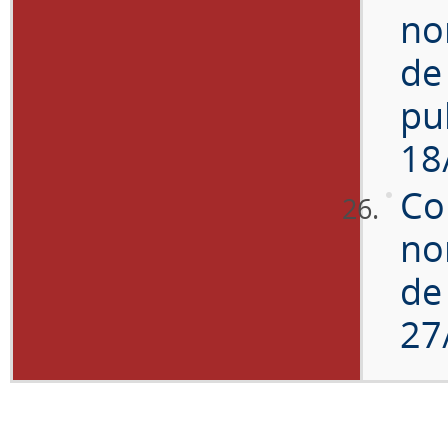
no
de
pu
18
Co
no
de
27