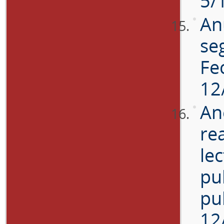
5/
An
se
Fe
12
An
rea
le
pu
pu
12