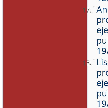
An
pr
ej
pu
19
Lis
pr
ej
pu
19