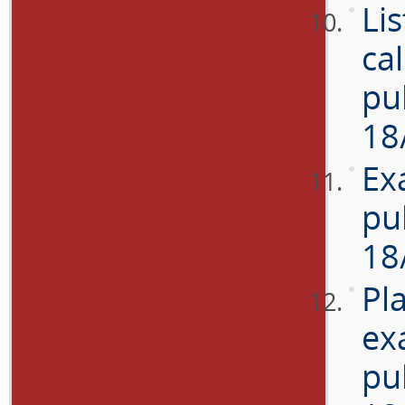
Li
cal
pu
18
Ex
pu
18
Pla
ex
pu