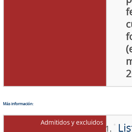
f
c
f
(
m
2
Más información:
Admitidos y excluidos
Li