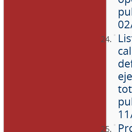
pu
02
Li
cal
def
eje
to
pu
11
Pr