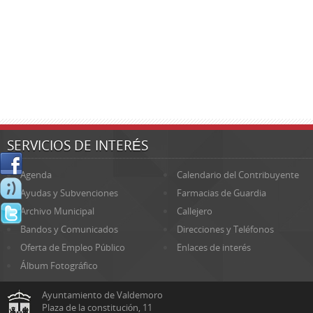
SERVICIOS DE INTERÉS
Agenda
Calendario del Contribuyente
Ayudas y Subvenciones
Farmacias de Guardia
Archivo Municipal
Callejero
Bandos y Comunicados
Direcciones y Teléfonos
Oferta de Empleo Público
Enlaces de interés
Álbum Fotográfico
Ayuntamiento de Valdemoro
Plaza de la constitución, 11