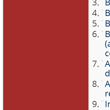
B
B
B
B
(
c
A
d
A
r
I