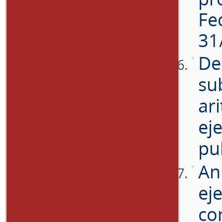
Fe
31
De
su
ar
ej
pu
An
ej
co