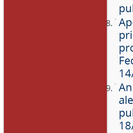
pu
Ap
pr
pr
Fe
14
An
al
pu
18