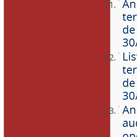
An
ter
de
30
Li
te
de
30
An
au
op