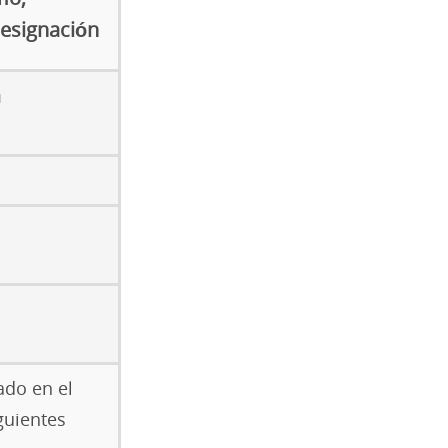
designación
n
ado en el
guientes