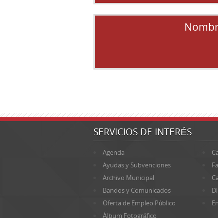
Nombr
SERVICIOS DE INTERÉS
Agenda
Ca
Ayudas y Subvenciones
Fa
Archivo Municipal
Ca
Bandos y Comunicados
Di
Oferta de Empleo Público
En
Álbum Fotográfico