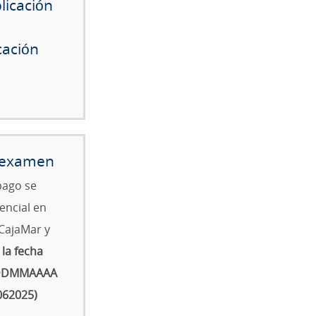
licación
cación
e examen
 pago se
encial en
CajaMar y
la fecha
o DDMMAAAA
062025)