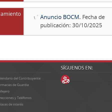
amiento
Anuncio BOCM.
Fecha de
publicación: 30/10/2025
SÍGUENOS EN:
lendario del Contribuyente
rmacias de Guardia
llejero
recciones y Teléfonos
laces de interés