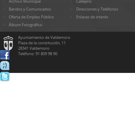
Archivo Municipal
Callejero
Bandos y Comunicados
Direcciones y Teléfonos
Oferta de Empleo Público
Enlaces de interés
Álbum Fotográfico
Ayuntamiento de Valdemoro
Plaza de la constitución, 11
28341 Valdemoro
Teléfono: 91 809 98 90