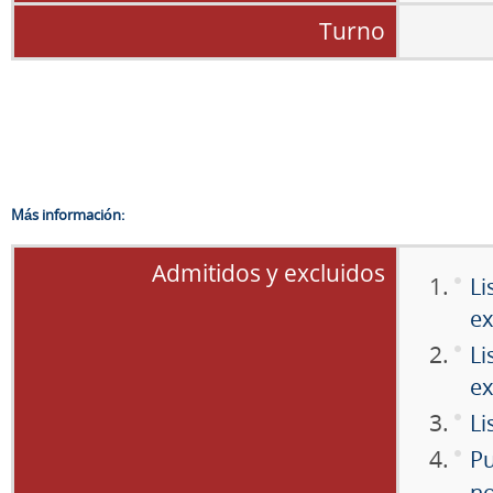
Turno
Más información:
Admitidos y excluidos
Li
ex
Li
ex
Li
Pu
n