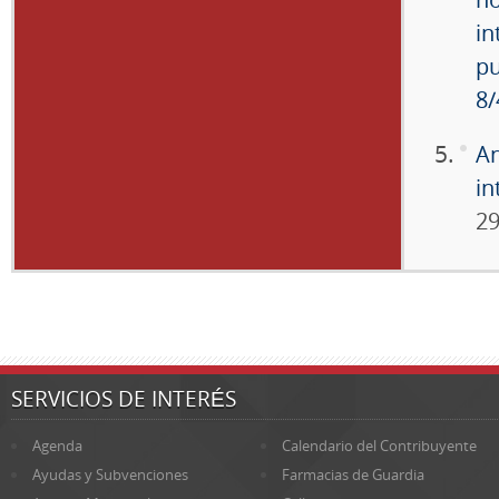
in
pu
8/
An
in
29
SERVICIOS DE INTERÉS
Agenda
Calendario del Contribuyente
Ayudas y Subvenciones
Farmacias de Guardia