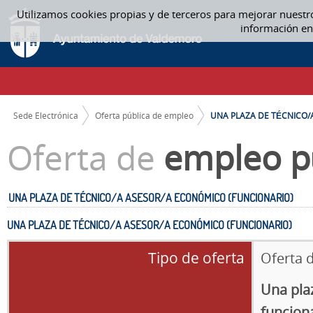
Saltar al contenido
Utilizamos cookies propias y de terceros para mejorar nuestr
UNA PLAZA DE TÉCNICO/A ASESOR/A ECONÓMICO (FUNCIONARIO) - OFE
información en
CAMINO DE MIGAS
Sede Electrónica
Oferta pública de empleo
UNA PLAZA DE TÉCNICO/A.
Oferta de
empleo p
UNA PLAZA DE TÉCNICO/A ASESOR/A ECONÓMICO (FUNCIONARIO)
UNA PLAZA DE TÉCNICO/A ASESOR/A ECONÓMICO (FUNCIONARIO)
Tipo de oferta
Oferta 
Una pla
funcion