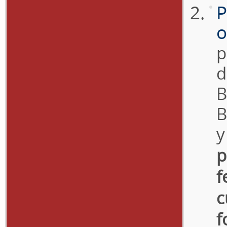
P
o
p
d
B
B
y
p
f
c
f