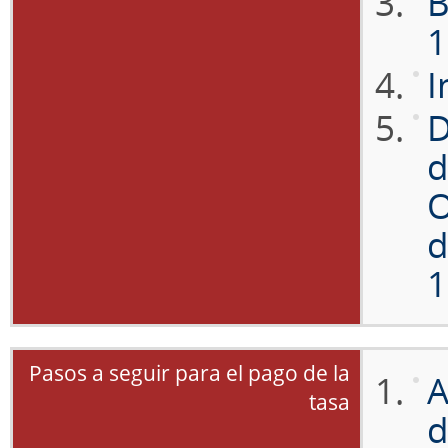
B
1
I
D
d
O
d
1
Pasos a seguir para el pago de la
A
tasa
d