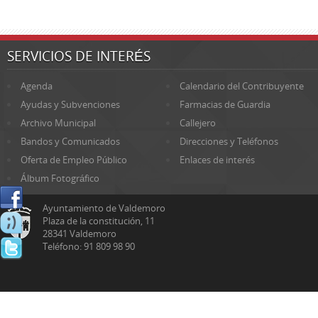
SERVICIOS DE INTERÉS
Agenda
Calendario del Contribuyente
Ayudas y Subvenciones
Farmacias de Guardia
Archivo Municipal
Callejero
Bandos y Comunicados
Direcciones y Teléfonos
Oferta de Empleo Público
Enlaces de interés
Álbum Fotográfico
Ayuntamiento de Valdemoro
Plaza de la constitución, 11
28341 Valdemoro
Teléfono: 91 809 98 90