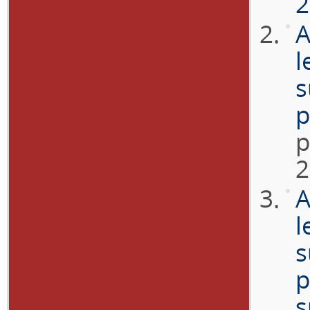
2
A
l
s
p
p
2
A
l
s
p
s