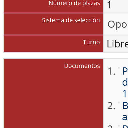
1
Número de plazas
Sistema de selección
Opos
Libr
Turno
Documentos
P
d
1
B
a