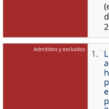
(
d
2
Admitidos y excluidos
L
a
h
p
e
p