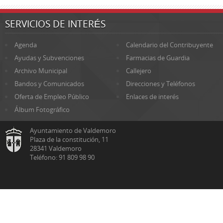
SERVICIOS DE INTERÉS
Agenda
Calendario del Contribuyente
Ayudas y Subvenciones
Farmacias de Guardia
Archivo Municipal
Callejero
Bandos y Comunicados
Direcciones y Teléfonos
Oferta de Empleo Público
Enlaces de interés
Álbum Fotográfico
Ayuntamiento de Valdemoro
Plaza de la constitución, 11
28341 Valdemoro
Teléfono: 91 809 98 90