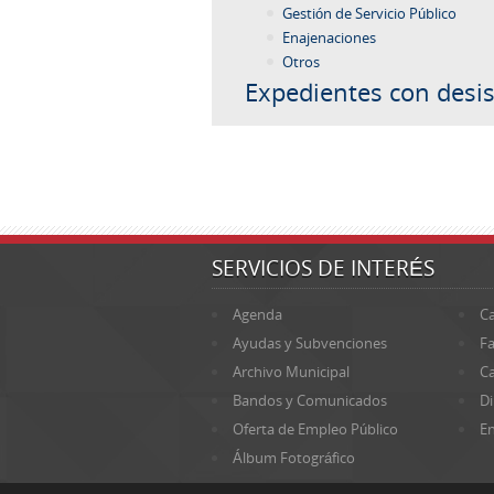
Gestión de Servicio Público
Enajenaciones
Otros
Expedientes con desis
SERVICIOS DE INTERÉS
Agenda
Ca
Ayudas y Subvenciones
Fa
Archivo Municipal
Ca
Bandos y Comunicados
Di
Oferta de Empleo Público
En
Álbum Fotográfico