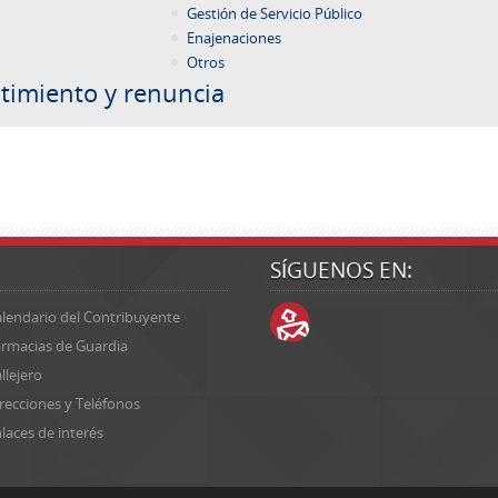
Gestión de Servicio Público
Enajenaciones
Otros
timiento y renuncia
SÍGUENOS EN:
lendario del Contribuyente
rmacias de Guardia
llejero
recciones y Teléfonos
laces de interés