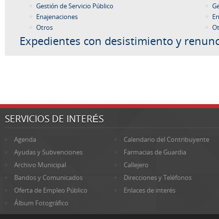
Gestión de Servicio Público
Ge
Enajenaciones
En
Otros
Ot
Expedientes con desistimiento y renunc
SERVICIOS DE INTERÉS
Agenda
Calendario del Contribuyente
Ayudas y Subvenciones
Farmacias de Guardia
Archivo Municipal
Callejero
Bandos y Comunicados
Direcciones y Teléfonos
Oferta de Empleo Público
Enlaces de interés
Álbum Fotográfico