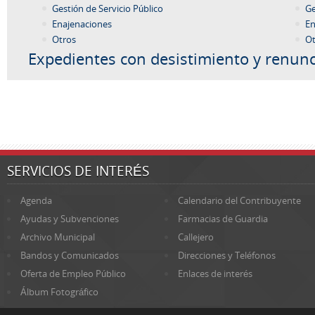
Gestión de Servicio Público
Ge
Enajenaciones
En
Otros
Ot
Expedientes con desistimiento y renunc
SERVICIOS DE INTERÉS
Agenda
Calendario del Contribuyente
Ayudas y Subvenciones
Farmacias de Guardia
Archivo Municipal
Callejero
Bandos y Comunicados
Direcciones y Teléfonos
Oferta de Empleo Público
Enlaces de interés
Álbum Fotográfico