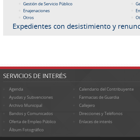
Gestión de Servicio Público
Ge
Enajenaciones
En
Otros
Ot
Expedientes con desistimiento y renunc
SERVICIOS DE INTERÉS
Agenda
Calendario del Contribuyente
Ayudas y Subvenciones
Farmacias de Guardia
Archivo Municipal
Callejero
Bandos y Comunicados
Direcciones y Teléfonos
Oferta de Empleo Público
Enlaces de interés
Álbum Fotográfico