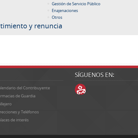
Gestión de Servicio Público
Enajenaciones
Otros
timiento y renuncia
SÍGUENOS EN:
lendario del Contribuyente
rmacias de Guardia
llejero
recciones y Teléfonos
laces de interés