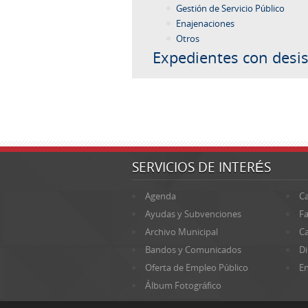
Gestión de Servicio Público
Enajenaciones
Otros
Expedientes con desis
SERVICIOS DE INTERÉS
Agenda
Ca
Ayudas y Subvenciones
Fa
Archivo Municipal
Ca
Bandos y Comunicados
Di
Oferta de Empleo Público
En
Álbum Fotográfico