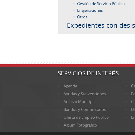
Gestión de Servicio Público
Enajenaciones
Otros
Expedientes con desis
SERVICIOS DE INTERÉS
Agenda
Ca
Ayudas y Subvenciones
Fa
Archivo Municipal
Ca
Bandos y Comunicados
Di
Oferta de Empleo Público
En
Álbum Fotográfico