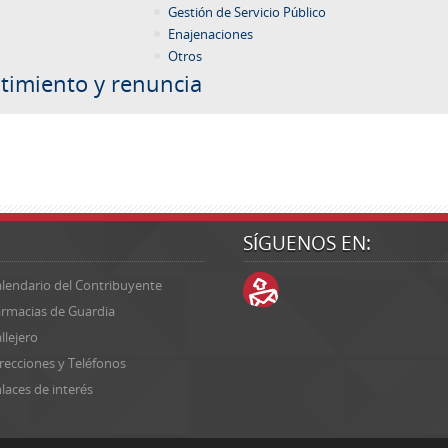
Gestión de Servicio Público
Enajenaciones
Otros
timiento y renuncia
SÍGUENOS EN:
lendario del Contribuyente
rmacias de Guardia
llejero
recciones y Teléfonos
laces de interés