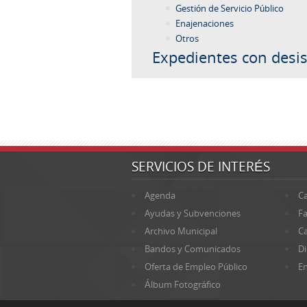
Gestión de Servicio Público
Enajenaciones
Otros
Expedientes con desis
SERVICIOS DE INTERÉS
Agenda
Ca
Ayudas y Subvenciones
Fa
Archivo Municipal
Ca
Bandos y Comunicados
Di
Oferta de Empleo Público
En
Álbum Fotográfico