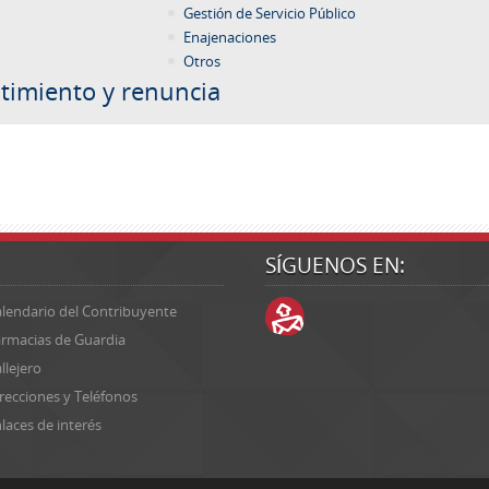
Gestión de Servicio Público
Enajenaciones
Otros
timiento y renuncia
SÍGUENOS EN:
lendario del Contribuyente
rmacias de Guardia
llejero
recciones y Teléfonos
laces de interés