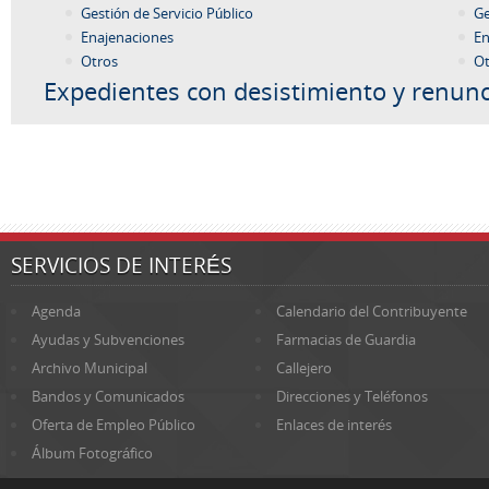
Gestión de Servicio Público
Ge
Enajenaciones
En
Otros
Ot
Expedientes con desistimiento y renunc
SERVICIOS DE INTERÉS
Agenda
Calendario del Contribuyente
Ayudas y Subvenciones
Farmacias de Guardia
Archivo Municipal
Callejero
Bandos y Comunicados
Direcciones y Teléfonos
Oferta de Empleo Público
Enlaces de interés
Álbum Fotográfico