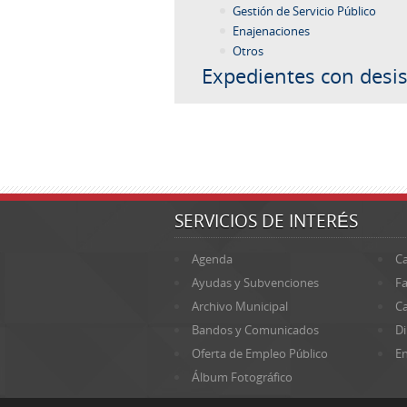
Gestión de Servicio Público
Enajenaciones
Otros
Expedientes con desis
SERVICIOS DE INTERÉS
Agenda
Ca
Ayudas y Subvenciones
Fa
Archivo Municipal
Ca
Bandos y Comunicados
Di
Oferta de Empleo Público
En
Álbum Fotográfico