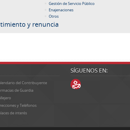
Gestión de Servicio Público
Enajenaciones
Otros
timiento y renuncia
SÍGUENOS EN:
lendario del Contribuyente
rmacias de Guardia
llejero
recciones y Teléfonos
laces de interés