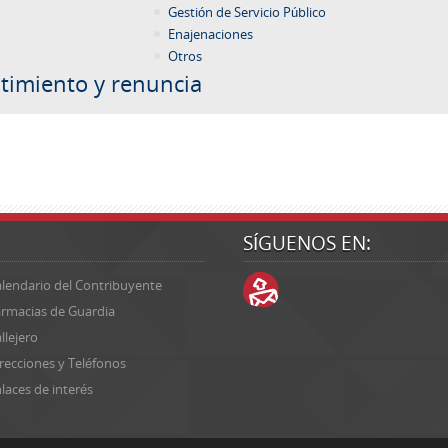
Gestión de Servicio Público
Enajenaciones
Otros
timiento y renuncia
SÍGUENOS EN:
lendario del Contribuyente
rmacias de Guardia
llejero
recciones y Teléfonos
laces de interés