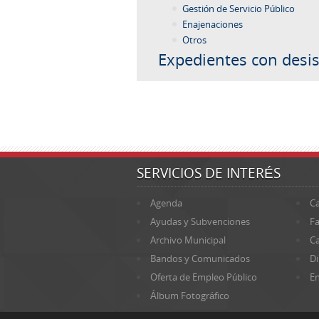
Gestión de Servicio Público
Enajenaciones
Otros
Expedientes con desis
SERVICIOS DE INTERÉS
Agenda
Ca
Ayudas y Subvenciones
Fa
Archivo Municipal
Ca
Bandos y Comunicados
Di
Oferta de Empleo Público
En
Álbum Fotográfico