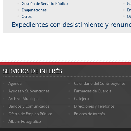
Gestión de Servicio Público
Ge
Enajenaciones
En
Otros
Ot
Expedientes con desistimiento y renunc
SERVICIOS DE INTERÉS
Agenda
Calendario del Contribuyente
Ayudas y Subvenciones
Farmacias de Guardia
Archivo Municipal
Callejero
Bandos y Comunicados
Direcciones y Teléfonos
Oferta de Empleo Público
Enlaces de interés
Álbum Fotográfico