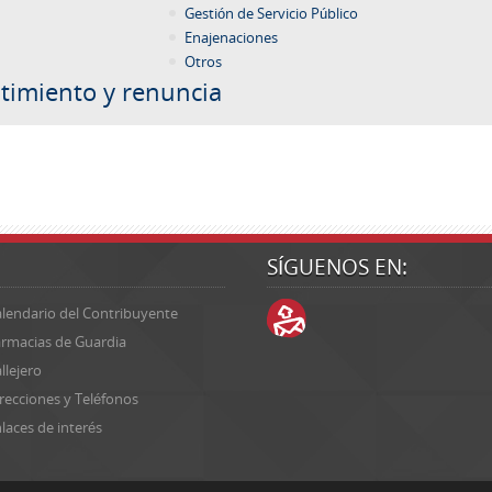
Gestión de Servicio Público
Enajenaciones
Otros
timiento y renuncia
SÍGUENOS EN:
lendario del Contribuyente
rmacias de Guardia
llejero
recciones y Teléfonos
laces de interés