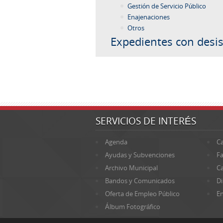
Gestión de Servicio Público
Enajenaciones
Otros
Expedientes con desis
SERVICIOS DE INTERÉS
Agenda
Ca
Ayudas y Subvenciones
Fa
Archivo Municipal
Ca
Bandos y Comunicados
Di
Oferta de Empleo Público
En
Álbum Fotográfico