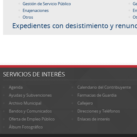
Gestión de Servicio Público
Ge
Enajenaciones
En
Otros
Ot
Expedientes con desistimiento y renunc
SERVICIOS DE INTERÉS
Agenda
Calendario del Contribuyente
Ayudas y Subvenciones
Farmacias de Guardia
Archivo Municipal
Callejero
Bandos y Comunicados
Direcciones y Teléfonos
Oferta de Empleo Público
Enlaces de interés
Álbum Fotográfico