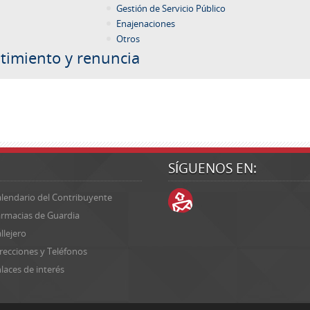
Gestión de Servicio Público
Enajenaciones
Otros
timiento y renuncia
SÍGUENOS EN:
lendario del Contribuyente
rmacias de Guardia
llejero
recciones y Teléfonos
laces de interés