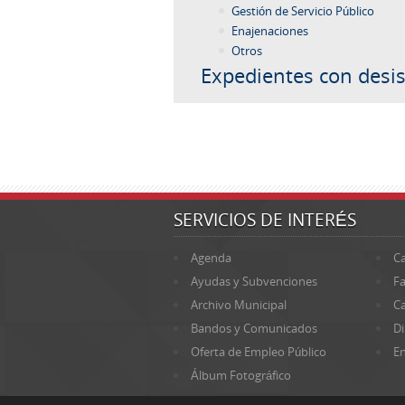
Gestión de Servicio Público
Enajenaciones
Otros
Expedientes con desis
SERVICIOS DE INTERÉS
Agenda
Ca
Ayudas y Subvenciones
Fa
Archivo Municipal
Ca
Bandos y Comunicados
Di
Oferta de Empleo Público
En
Álbum Fotográfico