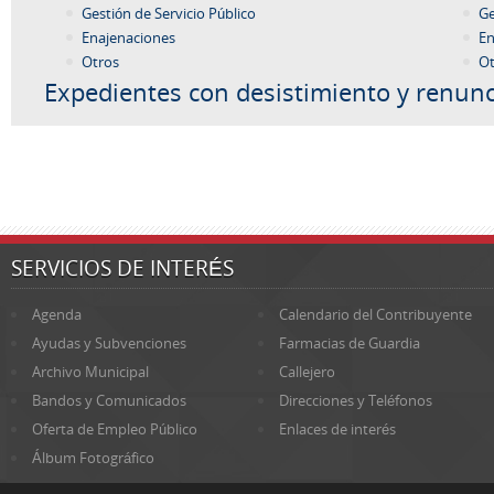
Gestión de Servicio Público
Ge
Enajenaciones
En
Otros
Ot
Expedientes con desistimiento y renunc
SERVICIOS DE INTERÉS
Agenda
Calendario del Contribuyente
Ayudas y Subvenciones
Farmacias de Guardia
Archivo Municipal
Callejero
Bandos y Comunicados
Direcciones y Teléfonos
Oferta de Empleo Público
Enlaces de interés
Álbum Fotográfico