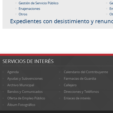
Gestión de Servicio Público
Ge
Enajenaciones
En
Otros
Ot
Expedientes con desistimiento y renunc
SERVICIOS DE INTERÉS
Agenda
Calendario del Contribuyente
Ayudas y Subvenciones
Farmacias de Guardia
Archivo Municipal
Callejero
Bandos y Comunicados
Direcciones y Teléfonos
Oferta de Empleo Público
Enlaces de interés
Álbum Fotográfico