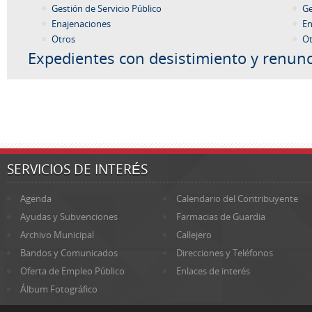
Gestión de Servicio Público
Ge
Enajenaciones
En
Otros
Ot
Expedientes con desistimiento y renunc
SERVICIOS DE INTERÉS
Agenda
Calendario del Contribuyente
Ayudas y Subvenciones
Farmacias de Guardia
Archivo Municipal
Callejero
Bandos y Comunicados
Direcciones y Teléfonos
Oferta de Empleo Público
Enlaces de interés
Álbum Fotográfico