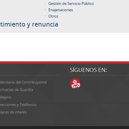
Gestión de Servicio Público
Enajenaciones
Otros
timiento y renuncia
SÍGUENOS EN:
lendario del Contribuyente
rmacias de Guardia
llejero
recciones y Teléfonos
laces de interés