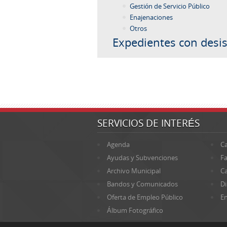
Gestión de Servicio Público
Enajenaciones
Otros
Expedientes con desis
SERVICIOS DE INTERÉS
Agenda
Ca
Ayudas y Subvenciones
Fa
Archivo Municipal
Ca
Bandos y Comunicados
Di
Oferta de Empleo Público
En
Álbum Fotográfico