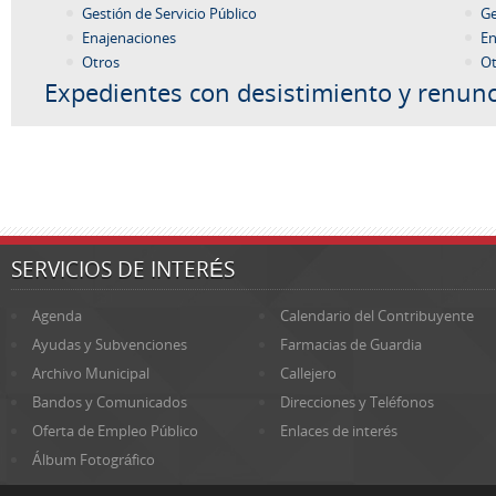
Gestión de Servicio Público
Ge
Enajenaciones
En
Otros
Ot
Expedientes con desistimiento y renunc
SERVICIOS DE INTERÉS
Agenda
Calendario del Contribuyente
Ayudas y Subvenciones
Farmacias de Guardia
Archivo Municipal
Callejero
Bandos y Comunicados
Direcciones y Teléfonos
Oferta de Empleo Público
Enlaces de interés
Álbum Fotográfico