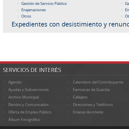
Gestión de Servicio Público
Ge
Enajenaciones
En
Otros
Ot
Expedientes con desistimiento y renunc
SERVICIOS DE INTERÉS
Agenda
Calendario del Contribuyente
Ayudas y Subvenciones
Farmacias de Guardia
Archivo Municipal
Callejero
Bandos y Comunicados
Direcciones y Teléfonos
Oferta de Empleo Público
Enlaces de interés
Álbum Fotográfico