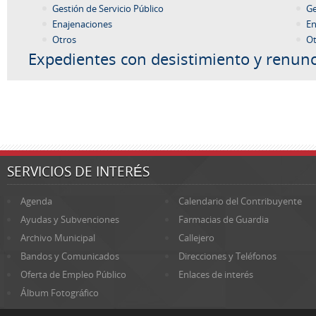
Gestión de Servicio Público
Ge
Enajenaciones
En
Otros
Ot
Expedientes con desistimiento y renunc
SERVICIOS DE INTERÉS
Agenda
Calendario del Contribuyente
Ayudas y Subvenciones
Farmacias de Guardia
Archivo Municipal
Callejero
Bandos y Comunicados
Direcciones y Teléfonos
Oferta de Empleo Público
Enlaces de interés
Álbum Fotográfico