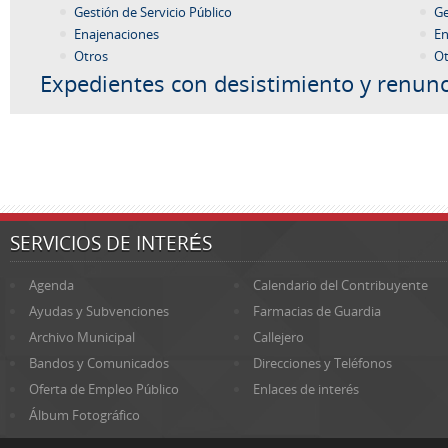
Gestión de Servicio Público
Ge
Enajenaciones
En
Otros
Ot
Expedientes con desistimiento y renunc
SERVICIOS DE INTERÉS
Agenda
Calendario del Contribuyente
Ayudas y Subvenciones
Farmacias de Guardia
Archivo Municipal
Callejero
Bandos y Comunicados
Direcciones y Teléfonos
Oferta de Empleo Público
Enlaces de interés
Álbum Fotográfico