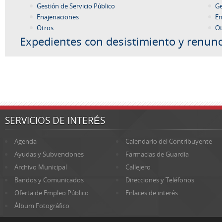
Gestión de Servicio Público
Ge
Enajenaciones
En
Otros
Ot
Expedientes con desistimiento y renunc
SERVICIOS DE INTERÉS
Agenda
Calendario del Contribuyente
Ayudas y Subvenciones
Farmacias de Guardia
Archivo Municipal
Callejero
Bandos y Comunicados
Direcciones y Teléfonos
Oferta de Empleo Público
Enlaces de interés
Álbum Fotográfico