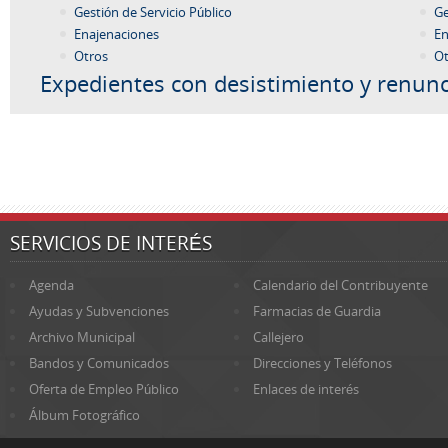
Gestión de Servicio Público
Ge
Enajenaciones
En
Otros
Ot
Expedientes con desistimiento y renunc
SERVICIOS DE INTERÉS
Agenda
Calendario del Contribuyente
Ayudas y Subvenciones
Farmacias de Guardia
Archivo Municipal
Callejero
Bandos y Comunicados
Direcciones y Teléfonos
Oferta de Empleo Público
Enlaces de interés
Álbum Fotográfico