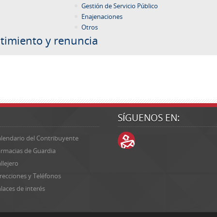
Gestión de Servicio Público
Enajenaciones
Otros
timiento y renuncia
SÍGUENOS EN:
lendario del Contribuyente
rmacias de Guardia
llejero
recciones y Teléfonos
laces de interés