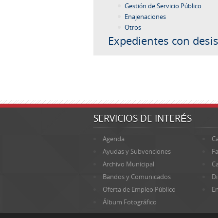
Gestión de Servicio Público
Enajenaciones
Otros
Expedientes con desis
SERVICIOS DE INTERÉS
Agenda
Ca
Ayudas y Subvenciones
Fa
Archivo Municipal
Ca
Bandos y Comunicados
Di
Oferta de Empleo Público
En
Álbum Fotográfico