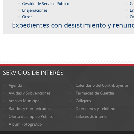
Gestión de Servicio Público
Ge
Enajenaciones
En
Otros
Ot
Expedientes con desistimiento y renunc
SERVICIOS DE INTERÉS
Agenda
Calendario del Contribuyente
Ayudas y Subvenciones
Farmacias de Guardia
Archivo Municipal
Callejero
Bandos y Comunicados
Direcciones y Teléfonos
Oferta de Empleo Público
Enlaces de interés
Álbum Fotográfico