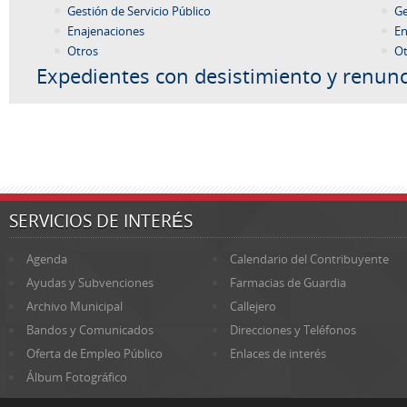
Gestión de Servicio Público
Ge
Enajenaciones
En
Otros
Ot
Expedientes con desistimiento y renunc
SERVICIOS DE INTERÉS
Agenda
Calendario del Contribuyente
Ayudas y Subvenciones
Farmacias de Guardia
Archivo Municipal
Callejero
Bandos y Comunicados
Direcciones y Teléfonos
Oferta de Empleo Público
Enlaces de interés
Álbum Fotográfico