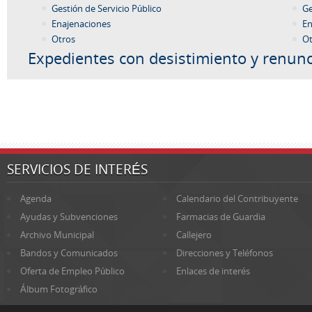
Gestión de Servicio Público
Ge
Enajenaciones
En
Otros
Ot
Expedientes con desistimiento y renunc
SERVICIOS DE INTERÉS
Agenda
Calendario del Contribuyente
Ayudas y Subvenciones
Farmacias de Guardia
Archivo Municipal
Callejero
Bandos y Comunicados
Direcciones y Teléfonos
Oferta de Empleo Público
Enlaces de interés
Álbum Fotográfico