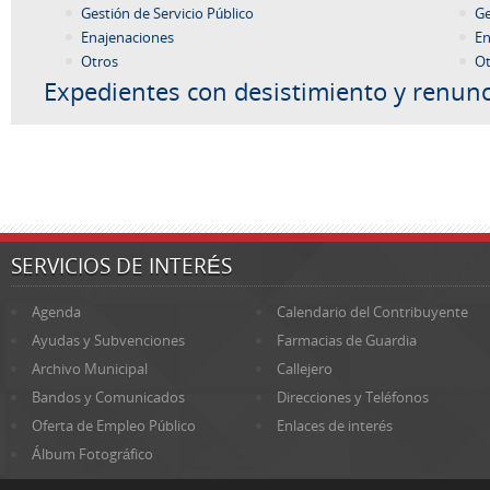
Gestión de Servicio Público
Ge
Enajenaciones
En
Otros
Ot
Expedientes con desistimiento y renunc
SERVICIOS DE INTERÉS
Agenda
Calendario del Contribuyente
Ayudas y Subvenciones
Farmacias de Guardia
Archivo Municipal
Callejero
Bandos y Comunicados
Direcciones y Teléfonos
Oferta de Empleo Público
Enlaces de interés
Álbum Fotográfico