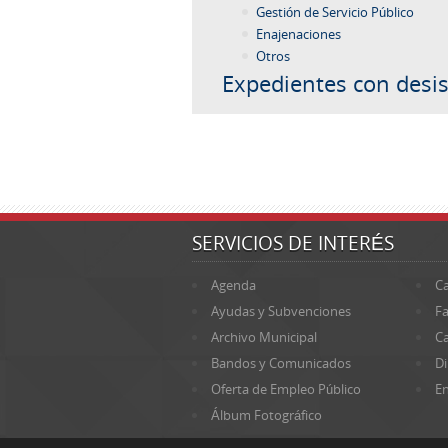
Gestión de Servicio Público
Enajenaciones
Otros
Expedientes con desis
SERVICIOS DE INTERÉS
Agenda
Ca
Ayudas y Subvenciones
Fa
Archivo Municipal
Ca
Bandos y Comunicados
Di
Oferta de Empleo Público
En
Álbum Fotográfico