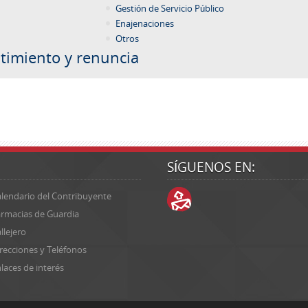
Gestión de Servicio Público
Enajenaciones
Otros
timiento y renuncia
SÍGUENOS EN:
lendario del Contribuyente
rmacias de Guardia
llejero
recciones y Teléfonos
laces de interés