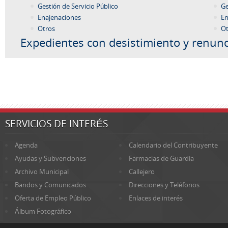
Gestión de Servicio Público
Ge
Enajenaciones
En
Otros
Ot
Expedientes con desistimiento y renunc
SERVICIOS DE INTERÉS
Agenda
Calendario del Contribuyente
Ayudas y Subvenciones
Farmacias de Guardia
Archivo Municipal
Callejero
Bandos y Comunicados
Direcciones y Teléfonos
Oferta de Empleo Público
Enlaces de interés
Álbum Fotográfico