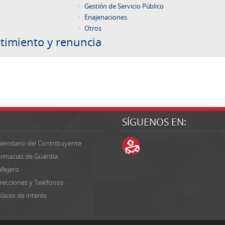
Gestión de Servicio Público
Enajenaciones
Otros
timiento y renuncia
SÍGUENOS EN:
lendario del Contribuyente
rmacias de Guardia
llejero
recciones y Teléfonos
laces de interés