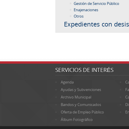
Gestión de Servicio Público
Enajenaciones
Otros
Expedientes con desis
SERVICIOS DE INTERÉS
Agenda
Ca
Ayudas y Subvenciones
Fa
Archivo Municipal
Ca
Bandos y Comunicados
Di
Oferta de Empleo Público
En
Álbum Fotográfico