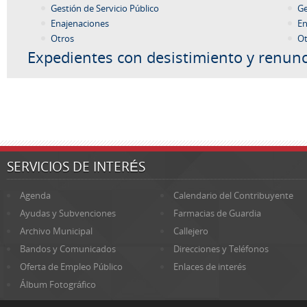
Gestión de Servicio Público
Ge
Enajenaciones
En
Otros
Ot
Expedientes con desistimiento y renunc
SERVICIOS DE INTERÉS
Agenda
Calendario del Contribuyente
Ayudas y Subvenciones
Farmacias de Guardia
Archivo Municipal
Callejero
Bandos y Comunicados
Direcciones y Teléfonos
Oferta de Empleo Público
Enlaces de interés
Álbum Fotográfico