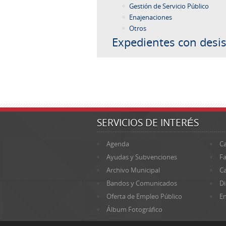
Gestión de Servicio Público
Enajenaciones
Otros
Expedientes con desis
SERVICIOS DE INTERÉS
Agenda
Ca
Ayudas y Subvenciones
Fa
Archivo Municipal
Ca
Bandos y Comunicados
Di
Oferta de Empleo Público
En
Álbum Fotográfico