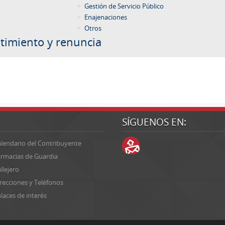
Gestión de Servicio Público
Enajenaciones
Otros
timiento y renuncia
SÍGUENOS EN:
lendario del Contribuyente
rmacias de Guardia
llejero
recciones y Teléfonos
laces de interés